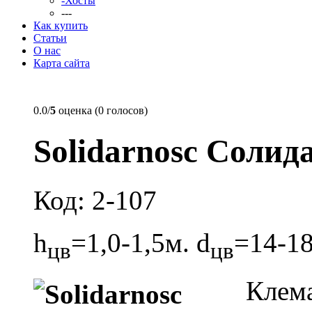
-Хосты
---
Как купить
Статьи
О нас
Карта сайта
0.0/
5
оценка (0 голосов)
Solidarnosc Солид
Код: 2-107
h
=1,0-1,5м. d
=14-18
цв
цв
Клем