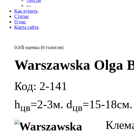
-Хосты
---
Как купить
Статьи
О нас
Карта сайта
0.0/
5
оценка (0 голосов)
Warszawska Olga 
Код: 2-141
h
=2-3м. d
=15-18см.
цв
цв
Клем