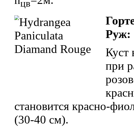
цв
Горт
Руж:
Куст 
при р
розов
красн
становится красно-фио
(30-40 см).