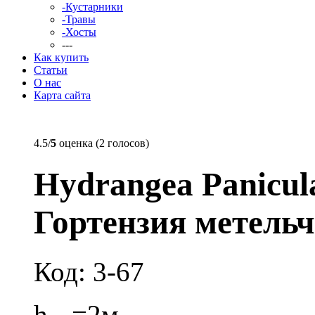
-Кустарники
-Травы
-Хосты
---
Как купить
Статьи
О нас
Карта сайта
4.5/
5
оценка (2 голосов)
Hydrangea Panicul
Гортензия метель
Код: 3-67
h
=2м.