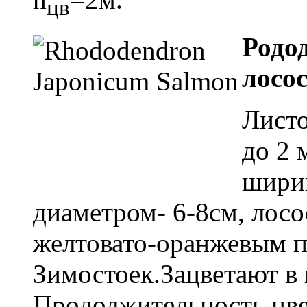
цв
Родо
лосо
Лист
до 2 
ширин
диаметром- 6-8см, лос
желтовато-оранжевым п
Зимостоек.Зацветают в 
Продолжительность цве