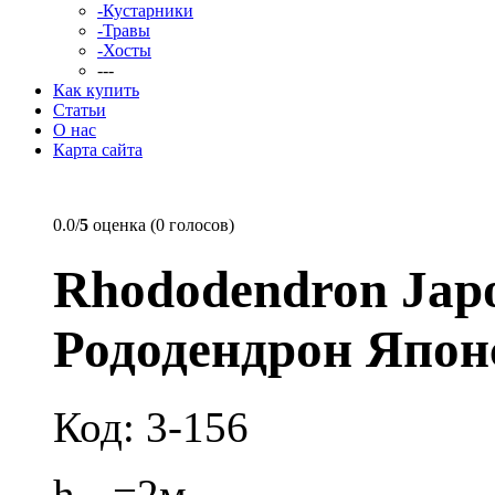
-Кустарники
-Травы
-Хосты
---
Как купить
Статьи
О нас
Карта сайта
0.0/
5
оценка (0 голосов)
Rhododendron Jap
Рододендрон Япон
Код: 3-156
h
=2м.