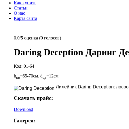
Как купить
Статьи
О нас
Карта сайта
0.0/
5
оценка (0 голосов)
Daring Deception Даринг Д
Код: 01-64
h
=65-70см. d
=12см.
цв
цв
Лилейник Daring Deception: лос
Скачать прайс:
Download
Галерея: