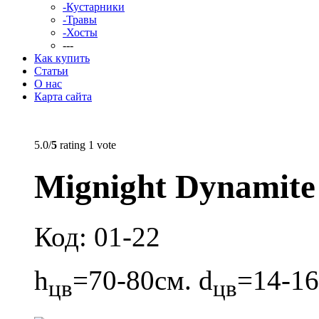
-Кустарники
-Травы
-Хосты
---
Как купить
Статьи
О нас
Карта сайта
5.0/
5
rating 1 vote
Mignight Dynamit
Код: 01-22
h
=70-80см. d
=14-16
цв
цв