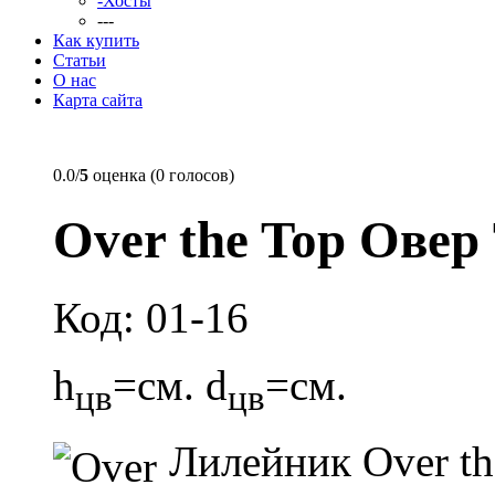
-Хосты
---
Как купить
Статьи
О нас
Карта сайта
0.0/
5
оценка (0 голосов)
Over the Top Овер
Код: 01-16
h
=см. d
=см.
цв
цв
Лилейник Over th