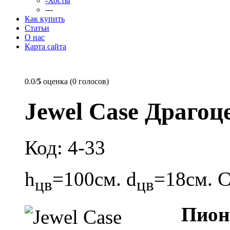
-Хосты
---
Как купить
Статьи
О нас
Карта сайта
0.0/
5
оценка (0 голосов)
Jewel Case Драго
Код: 4-33
h
=100см. d
=18см. 
цв
цв
Пио