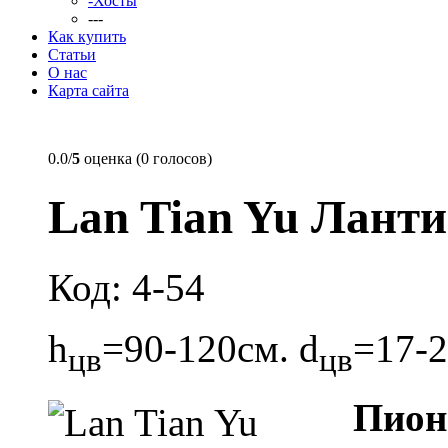
-Хосты
---
Как купить
Статьи
О нас
Карта сайта
0.0/
5
оценка (0 голосов)
Lan Tian Yu Лант
Код: 4-54
h
=90-120см. d
=17-2
цв
цв
Пио