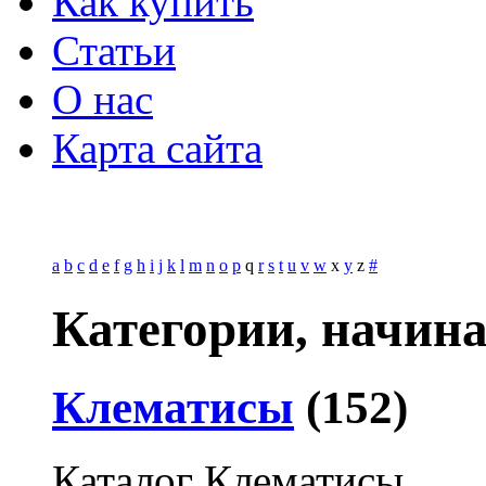
Как купить
Статьи
О нас
Карта сайта
a
b
c
d
e
f
g
h
i
j
k
l
m
n
o
p
q
r
s
t
u
v
w
x
y
z
#
Категории, начин
Клематисы
(152)
Каталог Клематисы