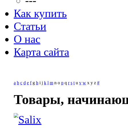
---
Как купить
Статьи
О нас
Карта сайта
a
b
c
d
e
f
g
h
i
j
k
l
m
n
o
p
q
r
s
t
u
v
w
x
y
z
#
Товары, начинающ