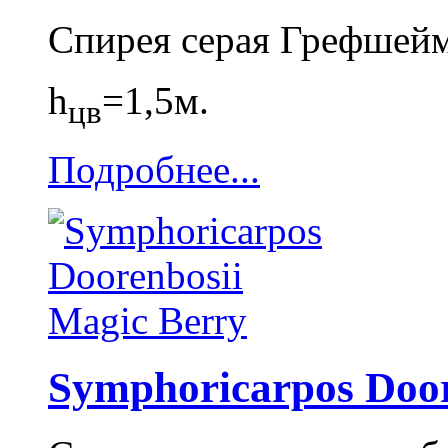
Спирея серая Грефшей
h
=1,5м.
цв
Подробнее...
Symphoricarpos Door