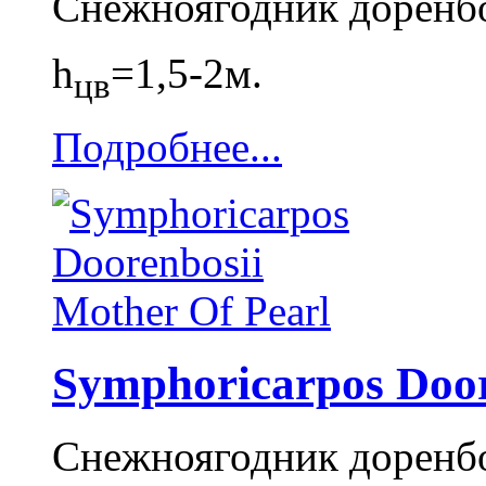
Снежноягодник доренб
h
=1,5-2м.
цв
Подробнее...
Symphoricarpos Door
Снежноягодник доренб