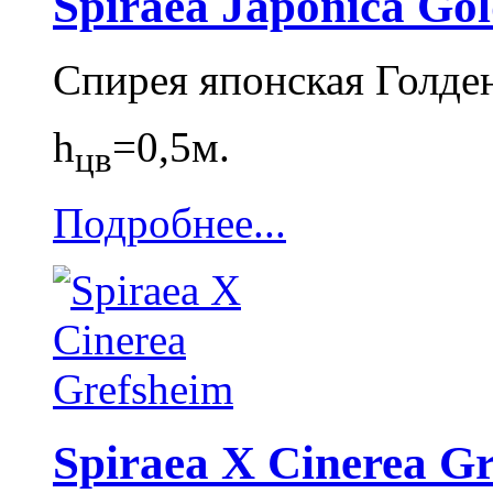
Spiraea Japonica Go
Спирея японская Голде
h
=0,5м.
цв
Подробнее...
Spiraea X Cinerea G