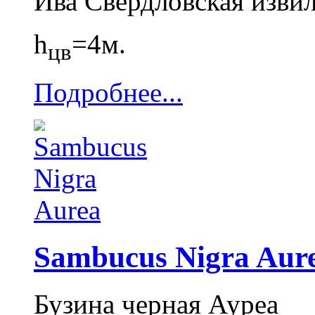
Ива Свердловская изви
h
=4м.
цв
Подробнее...
Sambucus Nigra Aur
Бузина черная Ауреа