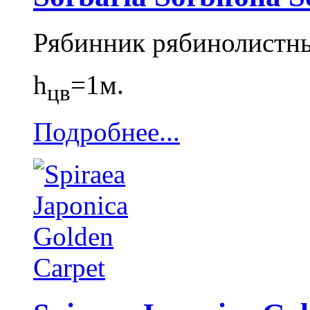
Рябинник рябинолистн
h
=1м.
цв
Подробнее...